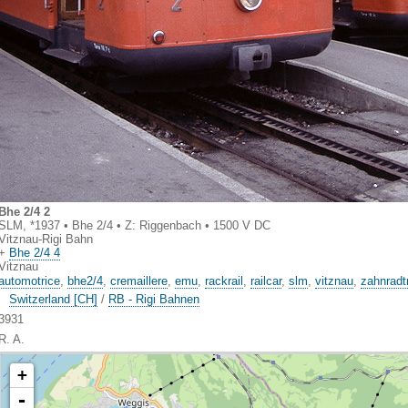
Bhe 2/4 2
SLM, *1937 • Bhe 2/4 • Z: Riggenbach • 1500 V DC
Vitznau-Rigi Bahn
+
Bhe 2/4 4
Vitznau
automotrice
,
bhe2/4
,
cremaillere
,
emu
,
rackrail
,
railcar
,
slm
,
vitznau
,
zahnradt
Switzerland [CH]
/
RB - Rigi Bahnen
3931
R. A.
+
-