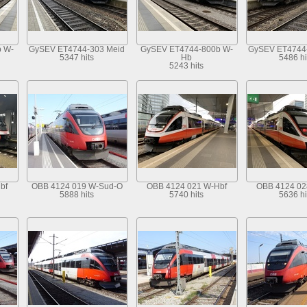
 W-
GySEV ET4744-303 Meid
GySEV ET4744-800b W-
GySEV ET4744
5347 hits
Hb
5486 hi
5243 hits
bf
OBB 4124 019 W-Sud-O
OBB 4124 021 W-Hbf
OBB 4124 02
5888 hits
5740 hits
5636 hi