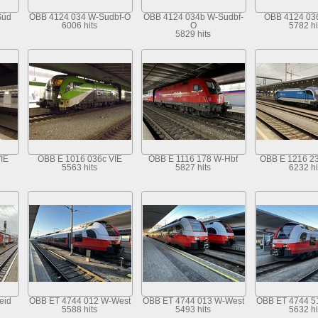
Süd
OBB 4124 034 W-Sudbf-O
OBB 4124 034b W-Sudbf-
OBB 4124 036
6006 hits
O
5782 hi
5829 hits
IE
OBB E 1016 036c VIE
OBB E 1116 178 W-Hbf
OBB E 1216 2
5563 hits
5827 hits
6232 hi
eid
OBB ET 4744 012 W-West
OBB ET 4744 013 W-West
OBB ET 4744 5
5588 hits
5493 hits
5632 hi