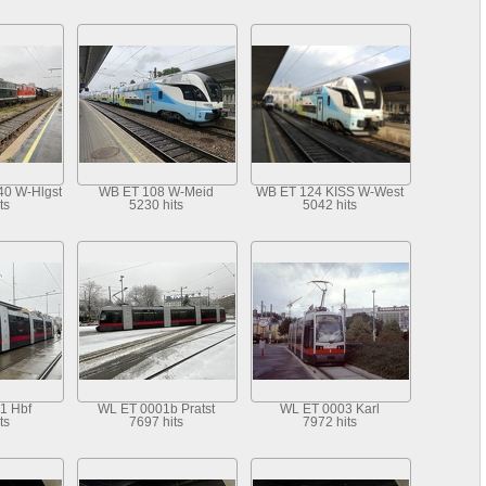
0 W-Hlgst
WB ET 108 W-Meid
WB ET 124 KISS W-West
ts
5230 hits
5042 hits
1 Hbf
WL ET 0001b Pratst
WL ET 0003 Karl
ts
7697 hits
7972 hits