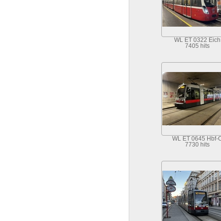
WL ET 0322 Eich
7405 hits
WL ET 0645 Hbf-
7730 hits