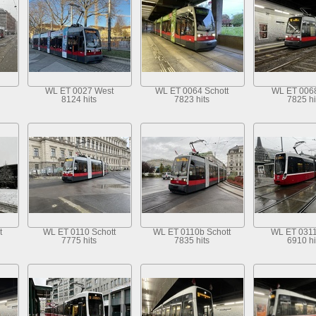
d
WL ET 0027 West
WL ET 0064 Schott
WL ET 0068
8124 hits
7823 hits
7825 hi
t
WL ET 0110 Schott
WL ET 0110b Schott
WL ET 0311
7775 hits
7835 hits
6910 hi