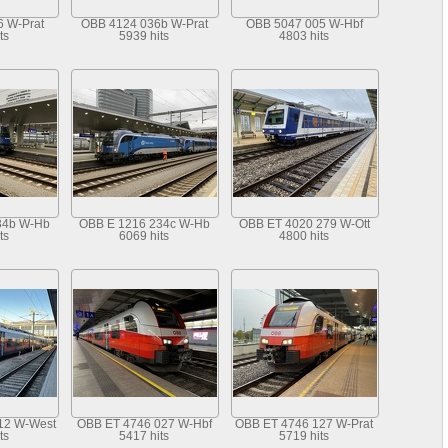
 W-Prat
OBB 4124 036b W-Prat
OBB 5047 005 W-Hbf
ts
5939 hits
4803 hits
34b W-Hb
OBB E 1216 234c W-Hb
OBB ET 4020 279 W-Ott
ts
6069 hits
4800 hits
12 W-West
OBB ET 4746 027 W-Hbf
OBB ET 4746 127 W-Prat
ts
5417 hits
5719 hits