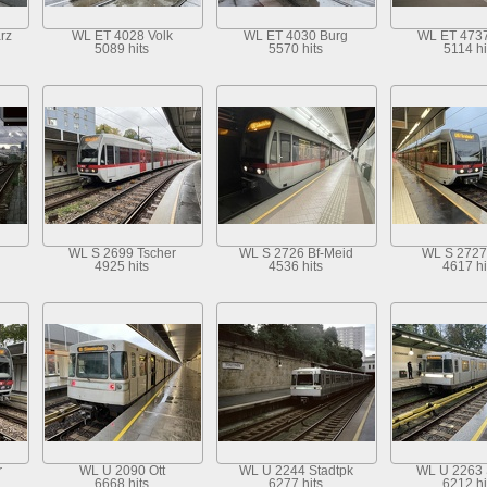
rz
WL ET 4028 Volk
WL ET 4030 Burg
WL ET 473
5089 hits
5570 hits
5114 hi
WL S 2699 Tscher
WL S 2726 Bf-Meid
WL S 2727
4925 hits
4536 hits
4617 hi
r
WL U 2090 Ott
WL U 2244 Stadtpk
WL U 2263 
6668 hits
6277 hits
6212 hi