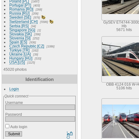
Poland [PL]
1497
Portugal [PT]
403
Romania [RO]
268
Russia [RU]
206
Sweden [SE]
976
Switzerland [CH]
5586
GySEV ET4744-300b
Serbia [RS]
Hb
94
Singapore [SG]
5671 hits
1
Slovakia [SK]
396
Slovenia [SI]
252
Spain [ES]
936
Czech Republic [CZ]
1086
Türkiye [TR]
162
Ukraine [UA]
39
Hungary [HU]
533
USA [US]
1125
45020 photos
Identification
OBB 4124 016 W-H
5106 hits
Login
Quick connect
Username
Password
Auto login