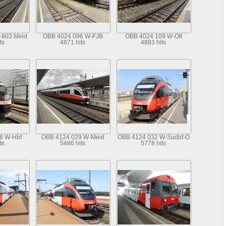
-803 Meid
OBB 4024 096 W-FJB
OBB 4024 109 W-Ott
ts
4871 hits
4883 hits
8 W-Hbf
OBB 4124 029 W-Meid
OBB 4124 032 W-Sudbf-O
ts
5486 hits
5778 hits