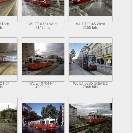
 Eich
WL ET 0331 West
WL ET 0345 West
ts
7147 hits
7155 hits
2 Hbf
WL ET 0704 Phil
WL ET 0785 Schwarz
ts
4990 hits
7968 hits