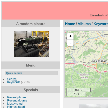
Eisenbahn-F
A random picture
Home
/
Albums
/
Keywor
+
-
Menu
Search
Keywords
(7219)
Specials
10 km
5 mi
Recent photos
Recent albums
Most visited
Highest rated