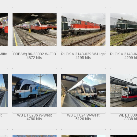
itte
OBB Wg 86-33002 W-FJB
PLOK V 2143-029 W-Hlgst
PLOK V 2143-04
4872 hits
4195 hits
4299 hi
t
WB ET 623b W-West
WB ET 624 W-West
WL ET 000
4780 hits
5126 hits
8338 hi