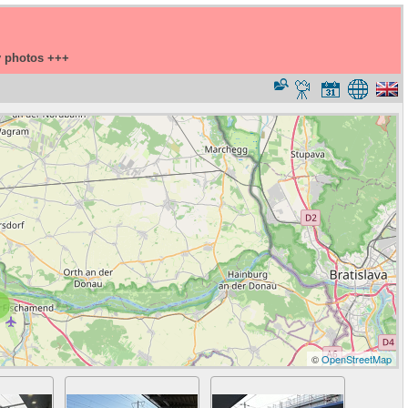
y photos +++
©
OpenStreetMap