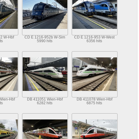
52 W-Hbf
CD E 1216-952b W-Sim
CD E 1216-953 W-West
ts
5990 hits
6356 hits
Wien-Hbf
DB 411051 Wien-Hbf
DB 411078 Wien-Hbf
ts
6282 hits
6875 hits