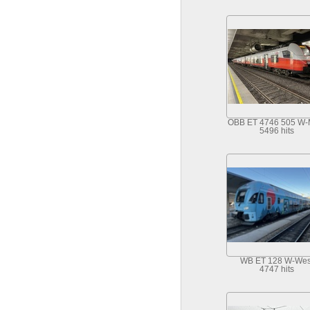
OBB ET 4746 505 W-M
5496 hits
WB ET 128 W-Wes
4747 hits