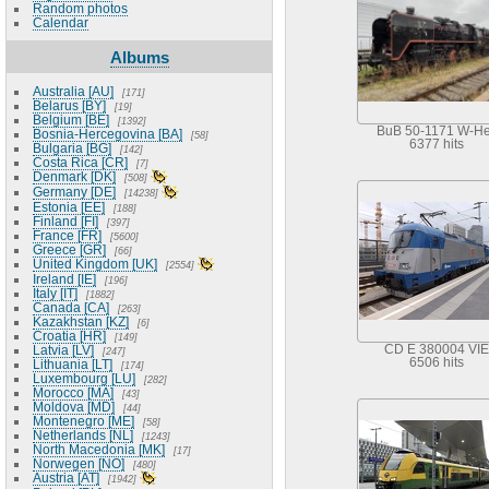
Random photos
Calendar
Albums
Australia [AU]
171
Belarus [BY]
19
Belgium [BE]
1392
BuB 50-1171 W-He
Bosnia-Hercegovina [BA]
58
6377 hits
Bulgaria [BG]
142
Costa Rica [CR]
7
Denmark [DK]
508
Germany [DE]
14238
Estonia [EE]
188
Finland [FI]
397
France [FR]
5600
Greece [GR]
66
United Kingdom [UK]
2554
Ireland [IE]
196
Italy [IT]
1882
Canada [CA]
263
Kazakhstan [KZ]
6
Croatia [HR]
149
Latvia [LV]
CD E 380004 VIE
247
6506 hits
Lithuania [LT]
174
Luxembourg [LU]
282
Morocco [MA]
43
Moldova [MD]
44
Montenegro [ME]
58
Netherlands [NL]
1243
North Macedonia [MK]
17
Norwegen [NO]
480
Austria [AT]
1942