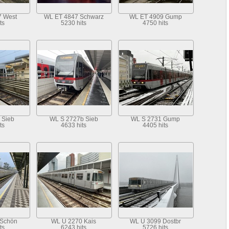
7 West
WL ET 4847 Schwarz
WL ET 4909 Gump
ts
5230 hits
4750 hits
 Sieb
WL S 2727b Sieb
WL S 2731 Gump
ts
4633 hits
4405 hits
Schön
WL U 2270 Kais
WL U 3099 Dostbr
ts
6243 hits
5726 hits