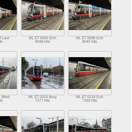
 Laur
WL ET 0083 Eich
WL ET 0096 Eich
ts
8098 hits
8045 hits
 West
WL ET 0316 Burg
WL ET 0318 Eich
ts
7277 hits
7260 hits