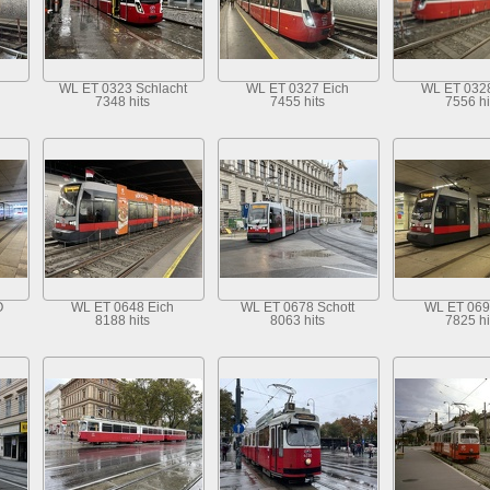
WL ET 0323 Schlacht
WL ET 0327 Eich
WL ET 0328
7348 hits
7455 hits
7556 hi
O
WL ET 0648 Eich
WL ET 0678 Schott
WL ET 069
8188 hits
8063 hits
7825 hi