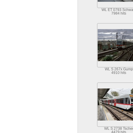
WL ET 0793 Schwa
7984 hits
WL S 267x Gump
4910 hits
WL S 2738 Tsche
4479 hits