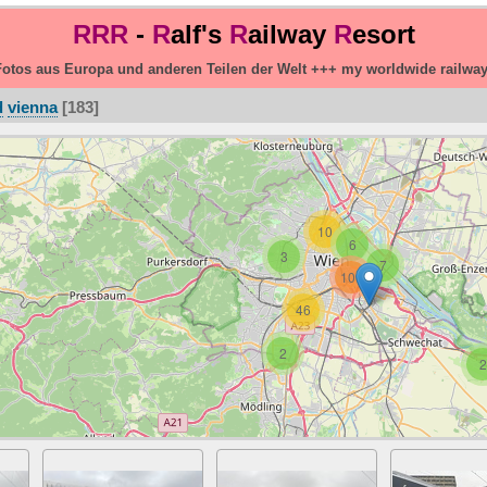
RRR
-
R
alf's
R
ailway
R
esort
otos aus Europa und anderen Teilen der Welt +++ my worldwide railwa
d
vienna
183
10
6
3
7
106
46
2
2