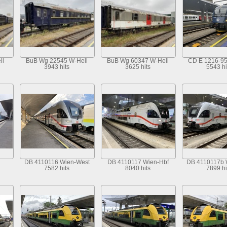
il
BuB Wg 22545 W-Heil
BuB Wg 60347 W-Heil
CD E 1216-9
3943 hits
3625 hits
5543 hi
DB 4110116 Wien-West
DB 4110117 Wien-Hbf
DB 4110117b 
7582 hits
8040 hits
7899 hi