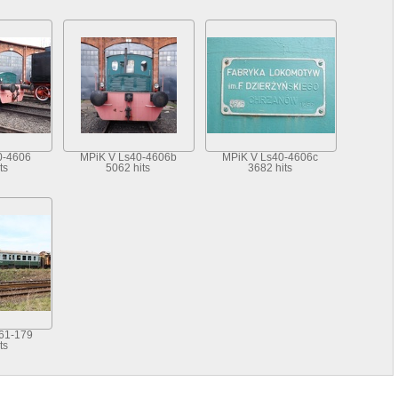
0-4606
MPiK V Ls40-4606b
MPiK V Ls40-4606c
ts
5062 hits
3682 hits
61-179
ts