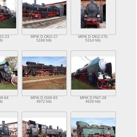
22-23
MPiK D OKi2-27
MPiK D OKi2-27b
ts
5168 hits
5314 hits
49-64
MPiK D Ol49-93
MPiK D Pt47-28
ts
4972 hits
4628 hits