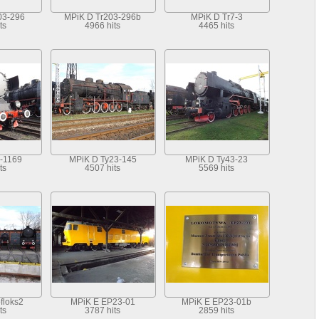
03-296
MPiK D Tr203-296b
MPiK D Tr7-3
ts
4966 hits
4465 hits
-1169
MPiK D Ty23-145
MPiK D Ty43-23
ts
4507 hits
5569 hits
floks2
MPiK E EP23-01
MPiK E EP23-01b
ts
3787 hits
2859 hits