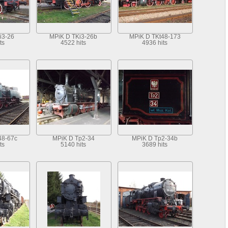
i3-26
MPiK D TKi3-26b
MPiK D TKt48-173
ts
4522 hits
4936 hits
48-67c
MPiK D Tp2-34
MPiK D Tp2-34b
ts
5140 hits
3689 hits