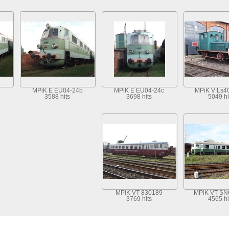
MPiK E EU04-24b
MPiK E EU04-24c
MPiK V Ls4
3588 hits
3698 hits
5049 hi
MPiK VT 830189
MPiK VT SN
3769 hits
4565 hi