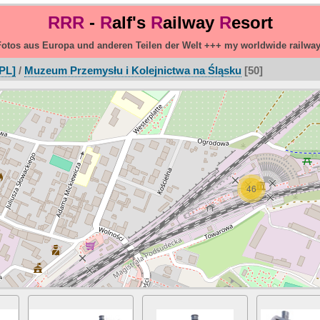
RRR
-
R
alf's
R
ailway
R
esort
otos aus Europa und anderen Teilen der Welt +++ my worldwide railwa
PL]
/
Muzeum Przemysłu i Kolejnictwa na Śląsku
50
46