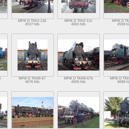
MPiK D TKh2-12b
MPiK D TKh2-12c
MPiK D TK
4537 hits
4603 hits
4509 hi
6
MPiK D TKt48-67
MPiK D TKt48-67b
MPiK D TKt
4676 hits
4656 hits
4698 hi