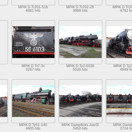
MPiK D Tr201-51b
MPiK D Tr202-28
MPiK D Tr2
4881 hits
3988 hits
4792 hi
MPiK D Tr7-3c
MPiK D Ty2-0038
MPiK D Ty2
3287 hits
5026 hits
4949 hi
MPiK D Ty51-140
MPiK Dampfloks JawSl
MPiK Damp
4805 hits
3450 hits
3724 hi