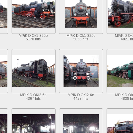
MPiK D Ok1-325b
MPiK D Ok1-325c
MPiK D Ok
5170 hits
5056 hits
4821 hi
MPiK D OKl2-6b
MPiK D OKl2-6c
MPiK D Ol
4367 hits
4428 hits
4838 hi