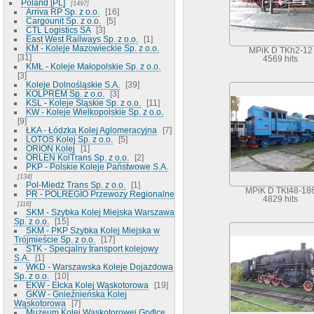
Poland [PL]
1497
Arriva RP Sp. z o.o.
16
Cargounit Sp. z o.o.
5
CTL Logistics SA
3
East West Railways Sp. z o.o.
1
KM - Koleje Mazowieckie Sp. z o.o.
MPiK D TKh2-12
31
4569 hits
KMŁ - Koleje Małopolskie Sp. z o.o.
3
Koleje Dolnośląskie S.A.
39
KOLPREM Sp. z o.o.
3
KSL - Koleje Śląskie Sp. z o.o.
11
KW - Koleje Wielkopolskie Sp. z o.o.
9
ŁKA - Łódzka Kolej Aglomeracyjna
7
LOTOS Kolej Sp. z o.o.
5
ORION Kolej
1
ORLEN KolTrans Sp. z o.o.
2
PKP - Polskie Koleje Państwowe S.A.
134
Pol-Miedż Trans Sp. z o.o.
1
MPiK D TKt48-18
PR - POLREGIO Przewozy Regionalne
4829 hits
118
SKM - Szybka Kolej Miejska Warszawa
Sp. z o.o.
15
SKM - PKP Szybka Kolej Miejska w
Trójmieście Sp. z o.o.
17
STK - Specjalny transport kolejowy
S.A.
1
WKD - Warszawska Koleje Dojazdowa
Sp. z o.o.
10
EKW - Ełcka Kolej Wąskotorowa
19
GKW - Gnieźnieńska Kolej
Wąskotorowa
7
Muzeum Kolei Wąskotorowej Gryfice