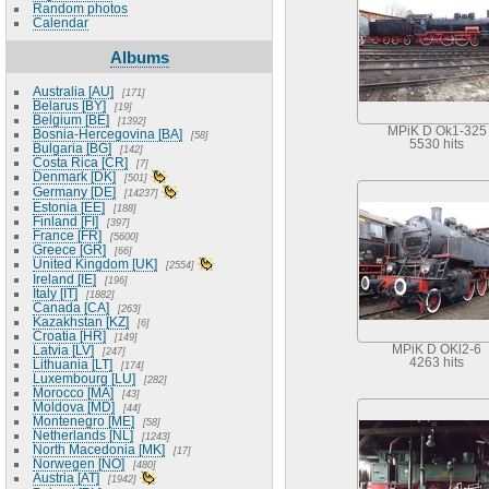
Random photos
Calendar
Albums
Australia [AU]
171
Belarus [BY]
19
Belgium [BE]
1392
MPiK D Ok1-325
Bosnia-Hercegovina [BA]
58
5530 hits
Bulgaria [BG]
142
Costa Rica [CR]
7
Denmark [DK]
501
Germany [DE]
14237
Estonia [EE]
188
Finland [FI]
397
France [FR]
5600
Greece [GR]
66
United Kingdom [UK]
2554
Ireland [IE]
196
Italy [IT]
1882
Canada [CA]
263
Kazakhstan [KZ]
6
Croatia [HR]
149
Latvia [LV]
MPiK D OKl2-6
247
4263 hits
Lithuania [LT]
174
Luxembourg [LU]
282
Morocco [MA]
43
Moldova [MD]
44
Montenegro [ME]
58
Netherlands [NL]
1243
North Macedonia [MK]
17
Norwegen [NO]
480
Austria [AT]
1942