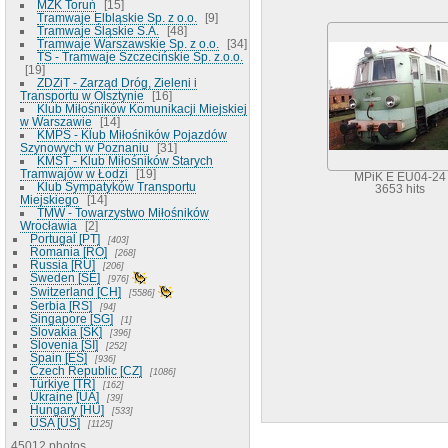
MZK Toruń
15
Tramwaje Elbląskie Sp. z o.o.
9
Tramwaje Śląskie S.A.
48
Tramwaje Warszawskie Sp. z o.o.
34
TS - Tramwaje Szczecińskie Sp. z.o.o.
19
ZDZiT - Zarząd Dróg, Zieleni i
Transportu w Olsztynie
16
Klub Miłośników Komunikacji Miejskiej
w Warszawie
14
KMPS - Klub Miłośników Pojazdów
Szynowych w Poznaniu
31
KMST - Klub Miłośników Starych
Tramwajów w Łodzi
19
MPiK E EU04-24
Klub Sympatyków Transportu
3653 hits
Miejskiego
14
TMW - Towarzystwo Miłośników
Wrocławia
2
Portugal [PT]
403
Romania [RO]
268
Russia [RU]
206
Sweden [SE]
976
Switzerland [CH]
5586
Serbia [RS]
94
Singapore [SG]
1
Slovakia [SK]
396
Slovenia [SI]
252
Spain [ES]
936
Czech Republic [CZ]
1086
Türkiye [TR]
162
Ukraine [UA]
39
Hungary [HU]
533
USA [US]
1125
45012 photos