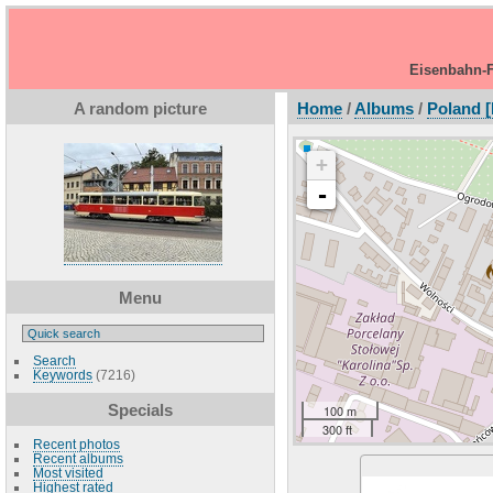
Eisenbahn-F
A random picture
Home
/
Albums
/
Poland [
+
-
Menu
Search
Keywords
(7216)
Specials
100 m
300 ft
Recent photos
Recent albums
Most visited
Highest rated