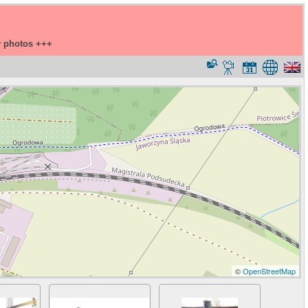
y photos +++
©
OpenStreetMap