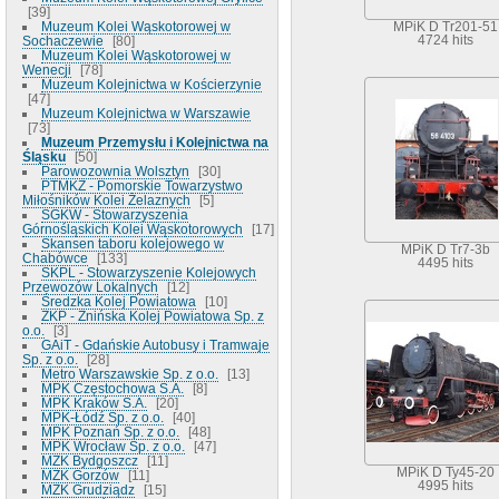
39
Muzeum Kolei Wąskotorowej w
MPiK D Tr201-51
Sochaczewie
80
4724 hits
Muzeum Kolei Wąskotorowej w
Wenecji
78
Muzeum Kolejnictwa w Kościerzynie
47
Muzeum Kolejnictwa w Warszawie
73
Muzeum Przemysłu i Kolejnictwa na
Śląsku
50
Parowozownia Wolsztyn
30
PTMKŻ - Pomorskie Towarzystwo
Miłośników Kolei Żelaznych
5
SGKW - Stowarzyszenia
Górnośląskich Kolei Wąskotorowych
17
Skansen taboru kolejowego w
MPiK D Tr7-3b
Chabówce
133
4495 hits
SKPL - Stowarzyszenie Kolejowych
Przewozów Lokalnych
12
Średzka Kolej Powiatowa
10
ZKP - Żnińska Kolej Powiatowa Sp. z
o.o.
3
GAiT - Gdańskie Autobusy i Tramwaje
Sp. z o.o.
28
Metro Warszawskie Sp. z o.o.
13
MPK Częstochowa S.A.
8
MPK Kraków S.A.
20
MPK-Łódź Sp. z o.o.
40
MPK Poznań Sp. z o.o.
48
MPK Wrocław Sp. z o.o.
47
MZK Bydgoszcz
11
MPiK D Ty45-20
MZK Gorzów
11
4995 hits
MZK Grudziądz
15